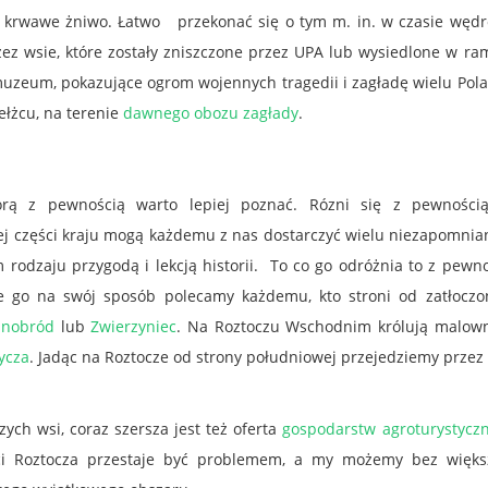
a krwawe żniwo. Łatwo przekonać się o tym m. in. w czasie wędr
zez wsie, które zostały zniszczone przez UPA lub wysiedlone w r
 muzeum, pokazujące ogrom wojennych tragedii i zagładę wielu Pol
łżcu, na terenie
dawnego obozu zagłady
.
órą z pewnością warto lepiej poznać. Rózni się z pewności
 tej części kraju mogą każdemu z nas dostarczyć wielu niezapomni
 rodzaju przygodą i lekcją historii. To co go odróżnia to z pewn
nie go na swój sposób polecamy każdemu, kto stroni od zatłoczo
snobród
lub
Zwierzyniec
. Na Roztoczu Wschodnim królują malown
ycza
. Jadąc na Roztocze od strony południowej przejedziemy przez
ych wsi, coraz szersza jest też oferta
gospodarstw agroturystycz
ci Roztocza przestaje być problemem, a my możemy bez więks