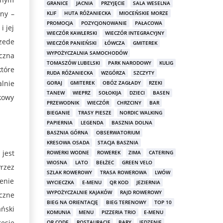
GRANICE
JACNIA
PRZYJĘCIE
SALA WESELNA
iny –
KLIF
HUTA RÓŻANIECKA
MIOCEŃSKIE MORZE
PROMOCJA
POZYCJONOWANIE
PAŁACOWA
 jej
WIECZÓR KAWLERSKI
WIECZÓR INTEGRACYJNY
zede
WIECZÓR PANIEŃSKI
ŁÓWCZA
GMITEREK
WYPOŻYCZALNIA SAMOCHODÓW
czna
TOMASZÓW LUBELSKI
PARK NARODOWY
KULIG
które
RUDA RÓŻANIECKA
WZGÓRZA
SZCZYTY
lnie
GORAJ
GMITEREK
OBÓZ ZAGŁADY
RZEKI
TANEW
WIEPRZ
SOŁOKIJA
DZIECI
BASEN
kowy
PRZEWODNIK
WIECZÓR
CHRZCINY
BAR
BIEGANIE
TRASY PIESZE
NORDIC WALKING
PAPIERNIA
LEGENDA
BASZNIA DOLNA
BASZNIA GÓRNA
OBSERWATORIUM
KRESOWA OSADA
STACJA BASZNIA
 jest
ROWERKI WODNE
ROWEREK
ZIMA
CATERING
WIOSNA
LATO
BEŁŻEC
GREEN VELO
rzez
SZLAK ROWEROWY
TRASA ROWEROWA
LWÓW
żenie
WYCIECZKA
E-MENU
QR KOD
JEZIERNIA
WYPOŻYCZALNIE KAJAKÓW
RAJD ROWEROWY
iczne
BIEG NA ORIENTACJĘ
BIEG TERENOWY
TOP 10
ański
KOMUNIA
MENU
PIZZERIA TRIO
E-MENU
resie
QR CODE
ROSTAURACJE
BARY
JEDZENIE