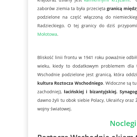
zaborów ziemia ta była przecięta
granicą międz
podzielone na część włączoną do niemieckie
Radzieckiego. O tej granicy do dziś przypo
Mołotowa
.
Bliskość linii frontu w 1941 roku poważnie odb
wieku, kiedy to dodatkowym problemem dla tej 
Wschodnie podzielone jest granicą, która oddzie
kultura Roztocza Wschodniego
. Widoczne są t
zachodniej),
łacińskiej i bizantyjskiej.
Synagog
dawno żyli tu obok siebie Polacy, Ukraińcy oraz
wojny światowej.
Noclegi