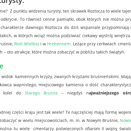
urysty.
inie? Z punktu widzenia turysty, ten skrawek Roztocza to wiele taj
 odkrycie. To również cenne pamiątki, obok których nie można pr
ym charakterze dawnego Roztocza do dziś wspaniale przypominają
takich, w których wciąż można podziwiać ciekawy wystrój wnętrza
ruśnie,
Woli Wielkiej
i w
Hrebennem
. Leżące przy cerkwiach cment
– oto atrakcje, które można zobaczyć w pobliżu takich świątyń.
e
 widok kamiennych krzyży, zwanych krzyżami bruśnieńskimi. Mają
skowca wapnistego, miejscowego kamienia o dość charakterystyc
 z kolei do
Starego Brusna
– niegdyś n
ajważniejszego ośr
niej części kraju jest tak wiele? Te najczęściej mają formę woje
 zobaczyć w wielu miejscowościach, m. in. w Nowym Bruśnie,
Nowi
 można tu wiele cmentarzy poświęconych ofiarom II wojny świato