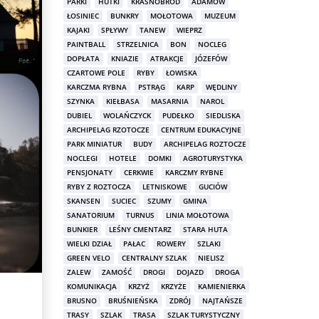
PARKI
HUTKI
KRASNOBRÓD
ADAMÓW
ŁOSINIEC
BUNKRY
MOŁOTOWA
MUZEUM
KAJAKI
SPŁYWY
TANEW
WIEPRZ
PAINTBALL
STRZELNICA
BON
NOCLEG
DOPŁATA
KNIAZIE
ATRAKCJE
JÓZEFÓW
CZARTOWE POLE
RYBY
ŁOWISKA
KARCZMA RYBNA
PSTRĄG
KARP
WĘDLINY
SZYNKA
KIEŁBASA
MASARNIA
NAROL
DUBIEL
WOLAŃCZYCK
PUDEŁKO
SIEDLISKA
ARCHIPELAG RZOTOCZE
CENTRUM EDUKACYJNE
PARK MINIATUR
BUDY
ARCHIPELAG ROZTOCZE
NOCLEGI
HOTELE
DOMKI
AGROTURYSTYKA
PENSJONATY
CERKWIE
KARCZMY RYBNE
RYBY Z ROZTOCZA
LETNISKOWE
GUCIÓW
SKANSEN
SUCIEC
SZUMY
GMINA
SANATORIUM
TURNUS
LINIA MOŁOTOWA
BUNKIER
LEŚNY CMENTARZ
STARA HUTA
WIELKI DZIAŁ
PAŁAC
ROWERY
SZLAKI
GREEN VELO
CENTRALNY SZLAK
NIELISZ
ZALEW
ZAMOŚĆ
DROGI
DOJAZD
DROGA
KOMUNIKACJA
KRZYŻ
KRZYŻE
KAMIENIERKA
BRUSNO
BRUŚNIEŃSKA
ZDRÓJ
NAJTAŃSZE
TRASY
SZLAK
TRASA
SZLAK TURYSTYCZNY