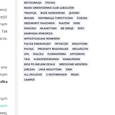
RESTAURACJA
POCIAG
RADIO ORIENTEERING CLUB LUBACZÓW
emnic
TRADYCJA
BOŻE NARODZENIE
JEZIORO
zejść
REKLMA
INFORMACJA TURYSTYCZNA
ŚCIEZKA
DRZEWORYT PŁAZOWSKI
PŁAZÓW
FERIE
 nam
DANCING
WLANETYNKI
WE DWOJE
RYBY
. Tak
KAMPANIA WYBORCZA
arze,
WYPOŻYCZALNIA ROWERÓW
PLECAK EWAKUACJNY
WYCIECZKI
MOŁOTOWA
POCIĄG
PRODUKTY REGIONALNE
WOLAŃCZYK
SPA
NOLCEG
FLORIANÓWKA
APITERAPIA
TAXI
AUDIOPRZEWODNIK
KAWALERSKIE
BIEG PO WIELKIM DZIALE
WRZOSOWE WZGÓRZA
 one
JURCZAK
LINIA MOŁOTOWA
ZIMA
znym
ALL INCLUSIVE
Z WYŻYWIENIEM
WODA
CAMPER
odka
nnych
nach
wej,