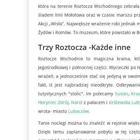
która na terenie Roztocza Wschodniego zebrał
śladem linii Mołotowa oraz w czasie marszu pr
Akcji „Wisła”. Największe wrażenie robi jednak
Żydów i Romów. To muzeum, które powstało w Be
Trzy Roztocza -Każde inne
Roztocze Wschodnie to magiczna kraina, kt
jegośrodkowej i północnej części. Wycieczki po
wrażeń, a jednocześnie stać się jedyną w swoim
fakt, iż jest najbradziej nieodkryte. Odkrywa
tutystycznych "stolic". Im polecamy
Susiec
,
Kra
Horyniec Zdrój
,
Narol
z pałacem i
Królewska Lub
wrota- miasto
Lubaczów
.
Tanie noclegi można tu znaleźć w rejonie większ
Dzięki temu zaplanowanie pobytu w tej częś