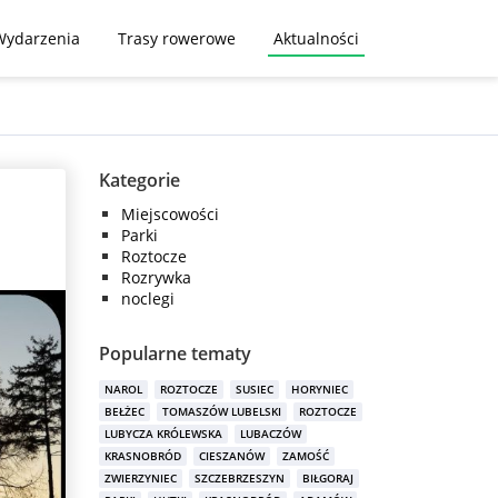
Wydarzenia
Trasy rowerowe
Aktualności
Kategorie
Miejscowości
Parki
Roztocze
Rozrywka
noclegi
Popularne tematy
NAROL
ROZTOCZE
SUSIEC
HORYNIEC
BEŁŻEC
TOMASZÓW LUBELSKI
ROZTOCZE
LUBYCZA KRÓLEWSKA
LUBACZÓW
KRASNOBRÓD
CIESZANÓW
ZAMOŚĆ
ZWIERZYNIEC
SZCZEBRZESZYN
BIŁGORAJ