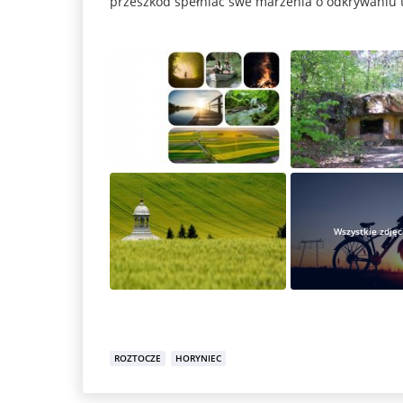
przeszkód spełniać swe marzenia o odkrywaniu 
Wszystkie zdjęci
ROZTOCZE
HORYNIEC