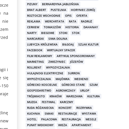
PIZUNY
BERNARDYNA JABŁOŃSKA
ocze
BRAT ALBERT
PUSTELNIA
HORYNIEC ZDRÓJ
e na
ROZTOCZE WSCHODNIE
OPIS
OFERTA
 nie
REKLAMA
WERCHRTATA
RATA
RADRUŻ
CERKIEW
TOMASZÓW
HISTORIA
DAHANAY
czem
NARTY
BIEGOWE
STOKI
STOK
przed
NARCIARSKI
SIWA DOLINA
LUBYCZA KRÓLEWSKA
BIŁGOAJ
SZLAK KULTUR
FACEBOOK
WIRTUALNY SPACER
FILM REKLAMOWY
ARTYKUŁ SPONSOROWANY
MARKETING
ZWIEZYNIEC
JÓZEFÓW
ROLLRENT
WYPOZYCZALNIA
gii i
HULAJNOGI ELEKTRYCZNE
SURRON
e się
WYPOŻYCZALNIA
MAJÓWKA
WEEKEND
GÓRECKO KOSCIELNE
GÓRECKO STARE
SZUM
-150
GOSPODARSTWO
AGROWCZASY
URLOP
oraje
TRÓJMIASTO
KRAKÓW
WARSZAWA
KULTURA
MUZEA
FESTIWAL
KARCZMY
RUDA RÓŻANIECKA
KONCERT
ROZRYWKA
tlinę
KUCHNIA
SMAKI
RESTAURACJE
WYSTAWA
HOTEL
PALACOWA
RESTAURACJA
WESELE
anew
PUNKT WIDOKOWY
WIEŻA
APARTAMENT
znym