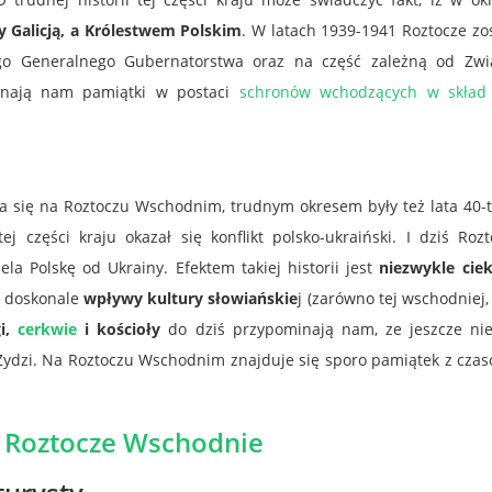
y Galicją, a Królestwem Polskim
. W latach 1939-1941 Roztocze zo
go Generalnego Gubernatorstwa oraz na część zależną od Zwi
minają nam pamiątki w postaci
schronów wchodzących w skład l
iła się na Roztoczu Wschodnim, trudnym okresem były też lata 40-
części kraju okazał się konflikt polsko-ukraiński. I dziś Rozt
la Polskę od Ukrainy. Efektem takiej historii jest
niezwykle cie
u doskonale
wpływy kultury słowiańskie
j (zarówno tej wschodniej, 
i,
cerkwie
i kościoły
do dziś przypominają nam, ze jeszcze nie
 Żydzi. Na Roztoczu Wschodnim znajduje się sporo pamiątek z czas
 Roztocze Wschodnie