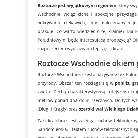
Roztocze jest wyjątkowym regionem
, który s
Wschodnie, wciąż ciche i spokojne, przyciąg
odkrywaniu ciekawych, choć mało znanych jes
brakuje. Co warto wiedzieć o tej krainie? Dl
Południowym będą interesującą propozycją? Oto 
rozpoczęciem wyprawy po tej części kraju.
Roztocze Wschodnie okiem 
Roztocze Wschodnie, często nazywane też Połudn
przyrody. Obszar ten rozciąga się w
pobliżu gr
zwęża. Cechą charakterystyczną tutejszego kr
metrów ponad dna dolin rzecznych. Do tych wzni
(Długi i Krągły) oraz
szeroki wał Wielkiego Dział
Taki krajobraz jest zasługą ruchów tektoniczn
Sandomierską. Efektem ruchów tektonicznych są
oraz jej dopływie – potoku o nazwie Jeleń