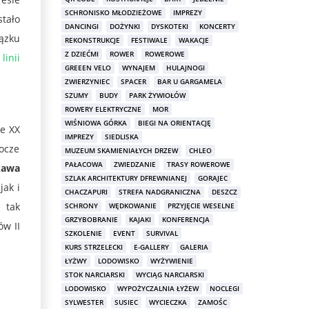
SCHRONISKO MŁODZIEŻOWE
IMPREZY
stało
DANCINGI
DOŻYNKI
DYSKOTEKI
KONCERTY
ązku
REKONSTRUKCJE
FESTIWALE
WAKACJE
Z DZIEĆMI
ROWER
ROWEROWE
inii
GREEEN VELO
WYNAJEM
HULAJNOGI
ZWIERZYNIEC
SPACER
BAR U GARGAMELA
SZUMY
BUDY
PARK ŻYWIOŁÓW
ROWERY ELEKTRYCZNE
MOR
WIŚNIOWA GÓRKA
BIEGI NA ORIENTACJĘ
te XX
IMPREZY
SIEDLISKA
ocze
MUZEUM SKAMIENIAŁYCH DRZEW
CHLEO
PAŁACOWA
ZWIEDZANIE
TRASY ROWEROWE
kawa
SZLAK ARCHITEKTURY DFREWNIANEJ
GORAJEC
jak i
CHACZAPURI
STREFA NADGRANICZNA
DESZCZ
 tak
SCHRONY
WĘDKOWANIE
PRZYJĘCIE WESELNE
GRZYBOBRANIE
KAJAKI
KONFERENCJA
ów II
SZKOLENIE
EVENT
SURVIVAL
KURS STRZELECKI
E-GALLERY
GALERIA
ŁYŻWY
LODOWISKO
WYŻYWIENIE
STOK NARCIARSKI
WYCIĄG NARCIARSKI
LODOWISKO
WYPOŻYCZALNIA ŁYŻEW
NOCLEGI
SYLWESTER
SUSIEC
WYCIECZKA
ZAMOŚC