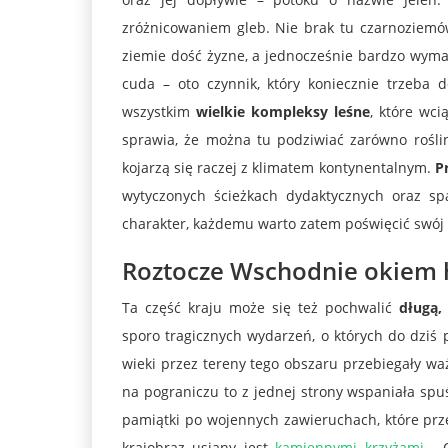
zróżnicowaniem gleb. Nie brak tu czarnoziemów,
ziemie dość żyzne, a jednocześnie bardzo wyma
cuda – oto czynnik, który koniecznie trzeba 
wszystkim
wielkie kompleksy leśne
, które wc
sprawia, że można tu podziwiać zarówno rośliny
kojarzą się raczej z klimatem kontynentalnym.
P
wytyczonych ścieżkach dydaktycznych oraz s
charakter, każdemu warto zatem poświęcić swój 
Roztocze Wschodnie okiem h
Ta część kraju może się też pochwalić
długą,
sporo tragicznych wydarzeń, o których do dziś
wieki przez tereny tego obszaru przebiegały waż
na pograniczu to z jednej strony wspaniała spuś
pamiątki po wojennych zawieruchach, które prze
krajobraz usiany jest
kamiennymi krzyżami
. O