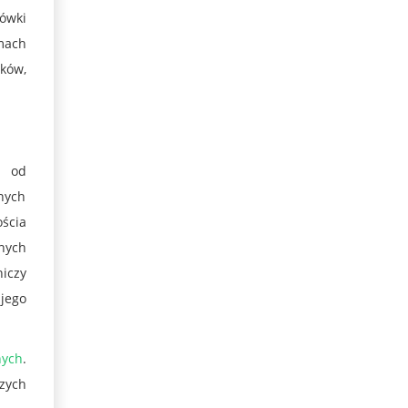
ówki
amach
aków,
ą od
anych
ościa
nych
iczy
 jego
nych
.
zych