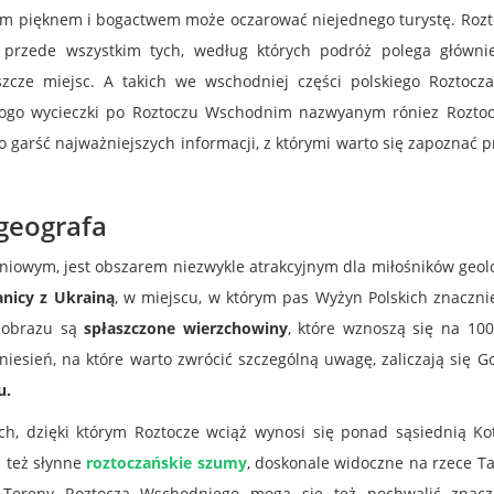
wym pięknem i bogactwem może oczarować niejednego turystę. Rozt
a przede wszystkim tych, według których podróż polega główni
zcze miejsc. A takich we wschodniej części polskiego Roztocza
a kogo wycieczki po Roztoczu Wschodnim nazwyanym róniez Rozto
garść najważniejszych informacji, z którymi warto się zapoznać 
geografa
iowym, jest obszarem niezwykle atrakcyjnym dla miłośników geolo
anicy z Ukrainą
, w miejscu, w którym pas Wyżyn Polskich znaczni
ajobrazu są
spłaszczone wierzchowiny
, które wznoszą się na 100
esień, na które warto zwrócić szczególną uwagę, zaliczają się G
u.
ych, dzięki którym Roztocze wciąż wynosi się ponad sąsiednią Ko
 też słynne
roztoczańskie szumy
, doskonale widoczne na rzece T
. Tereny Roztocza Wschodniego mogą się też pochwalić znac