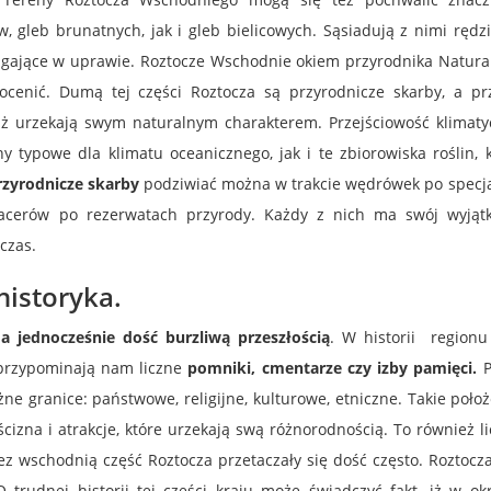
 gleb brunatnych, jak i gleb bielicowych. Sąsiadują z nimi rędz
gające w uprawie. Roztocze Wschodnie okiem przyrodnika Natura i
docenić. Dumą tej części Roztocza są przyrodnicze skarby, a pr
iąż urzekają swym naturalnym charakterem. Przejściowość klimaty
 typowe dla klimatu oceanicznego, jak i te zbiorowiska roślin, 
rzyrodnicze skarby
podziwiać można w trakcie wędrówek po specja
pacerów po rezerwatach przyrody. Każdy z nich ma swój wyjąt
czas.
istoryka.
 a jednocześnie dość burzliwą przeszłością
. W historii regionu
 przypominają nam liczne
pomniki, cmentarze czy izby pamięci.
P
ne granice: państwowe, religijne, kulturowe, etniczne. Takie poło
cizna i atrakcje, które urzekają swą różnorodnością. To również l
z wschodnią część Roztocza przetaczały się dość często. Roztocz
 trudnej historii tej części kraju może świadczyć fakt, iż w ok