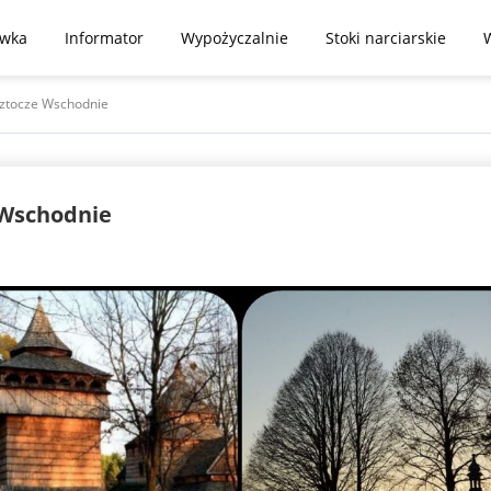
ywka
Informator
Wypożyczalnie
Stoki narciarskie
oztocze Wschodnie
 Wschodnie