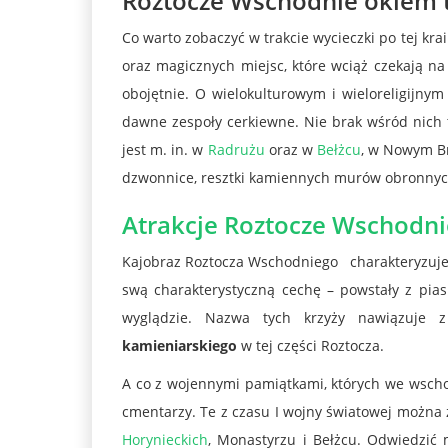
Roztocze Wschodnie okiem t
Co warto zobaczyć w trakcie wycieczki po tej kra
oraz magicznych miejsc, które wciąż czekają na
obojętnie. O wielokulturowym i wieloreligijn
dawne zespoły cerkiewne. Nie brak wśród nich 
jest m. in. w
Radrużu
oraz w
Bełżcu
, w Nowym B
dzwonnice, resztki kamiennych murów obronnych 
Atrakcje Roztocze Wschodni
Kajobraz Roztocza Wschodniego charakteryzuje
swą charakterystyczną cechę – powstały z pia
wyglądzie. Nazwa tych krzyży nawiązuje
kamieniarskiego
w tej części Roztocza.
A co z wojennymi pamiątkami, których we wschod
cmentarzy. Te z czasu I wojny światowej można
Horynieckich
, Monastyrzu i Bełżcu. Odwiedzić