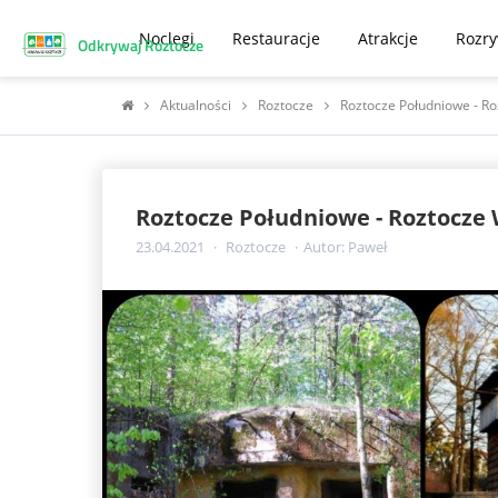
Noclegi
Restauracje
Atrakcje
Rozr
Odkrywaj Roztocze
Aktualności
Roztocze
Roztocze Południowe - R
Roztocze Południowe - Roztocze
23.04.2021
Roztocze
Autor: Paweł