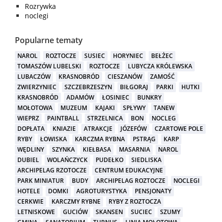
Rozrywka
noclegi
Popularne tematy
NAROL
ROZTOCZE
SUSIEC
HORYNIEC
BEŁŻEC
TOMASZÓW LUBELSKI
ROZTOCZE
LUBYCZA KRÓLEWSKA
LUBACZÓW
KRASNOBRÓD
CIESZANÓW
ZAMOŚĆ
ZWIERZYNIEC
SZCZEBRZESZYN
BIŁGORAJ
PARKI
HUTKI
KRASNOBRÓD
ADAMÓW
ŁOSINIEC
BUNKRY
MOŁOTOWA
MUZEUM
KAJAKI
SPŁYWY
TANEW
WIEPRZ
PAINTBALL
STRZELNICA
BON
NOCLEG
DOPŁATA
KNIAZIE
ATRAKCJE
JÓZEFÓW
CZARTOWE POLE
RYBY
ŁOWISKA
KARCZMA RYBNA
PSTRĄG
KARP
WĘDLINY
SZYNKA
KIEŁBASA
MASARNIA
NAROL
DUBIEL
WOLAŃCZYCK
PUDEŁKO
SIEDLISKA
ARCHIPELAG RZOTOCZE
CENTRUM EDUKACYJNE
PARK MINIATUR
BUDY
ARCHIPELAG ROZTOCZE
NOCLEGI
HOTELE
DOMKI
AGROTURYSTYKA
PENSJONATY
CERKWIE
KARCZMY RYBNE
RYBY Z ROZTOCZA
LETNISKOWE
GUCIÓW
SKANSEN
SUCIEC
SZUMY