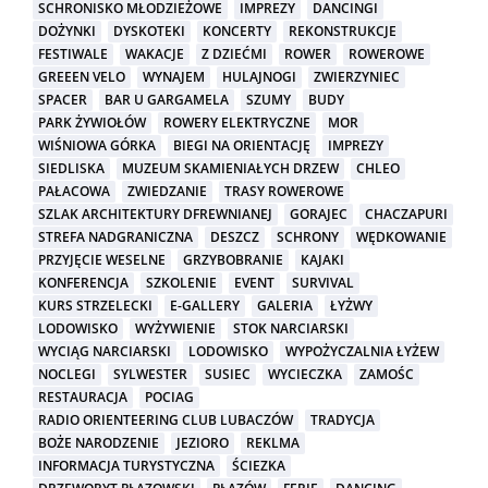
SCHRONISKO MŁODZIEŻOWE
IMPREZY
DANCINGI
DOŻYNKI
DYSKOTEKI
KONCERTY
REKONSTRUKCJE
FESTIWALE
WAKACJE
Z DZIEĆMI
ROWER
ROWEROWE
GREEEN VELO
WYNAJEM
HULAJNOGI
ZWIERZYNIEC
SPACER
BAR U GARGAMELA
SZUMY
BUDY
PARK ŻYWIOŁÓW
ROWERY ELEKTRYCZNE
MOR
WIŚNIOWA GÓRKA
BIEGI NA ORIENTACJĘ
IMPREZY
SIEDLISKA
MUZEUM SKAMIENIAŁYCH DRZEW
CHLEO
PAŁACOWA
ZWIEDZANIE
TRASY ROWEROWE
SZLAK ARCHITEKTURY DFREWNIANEJ
GORAJEC
CHACZAPURI
STREFA NADGRANICZNA
DESZCZ
SCHRONY
WĘDKOWANIE
PRZYJĘCIE WESELNE
GRZYBOBRANIE
KAJAKI
KONFERENCJA
SZKOLENIE
EVENT
SURVIVAL
KURS STRZELECKI
E-GALLERY
GALERIA
ŁYŻWY
LODOWISKO
WYŻYWIENIE
STOK NARCIARSKI
WYCIĄG NARCIARSKI
LODOWISKO
WYPOŻYCZALNIA ŁYŻEW
NOCLEGI
SYLWESTER
SUSIEC
WYCIECZKA
ZAMOŚC
RESTAURACJA
POCIAG
RADIO ORIENTEERING CLUB LUBACZÓW
TRADYCJA
BOŻE NARODZENIE
JEZIORO
REKLMA
INFORMACJA TURYSTYCZNA
ŚCIEZKA