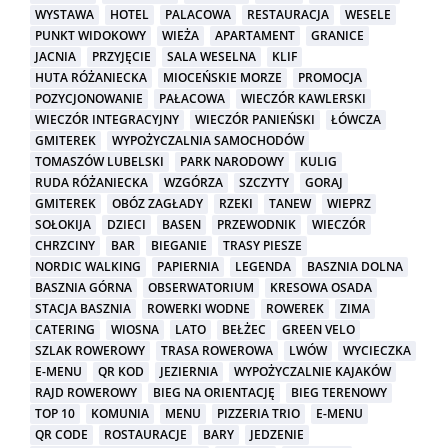
WYSTAWA
HOTEL
PALACOWA
RESTAURACJA
WESELE
PUNKT WIDOKOWY
WIEŻA
APARTAMENT
GRANICE
JACNIA
PRZYJĘCIE
SALA WESELNA
KLIF
HUTA RÓŻANIECKA
MIOCEŃSKIE MORZE
PROMOCJA
POZYCJONOWANIE
PAŁACOWA
WIECZÓR KAWLERSKI
WIECZÓR INTEGRACYJNY
WIECZÓR PANIEŃSKI
ŁÓWCZA
GMITEREK
WYPOŻYCZALNIA SAMOCHODÓW
TOMASZÓW LUBELSKI
PARK NARODOWY
KULIG
RUDA RÓŻANIECKA
WZGÓRZA
SZCZYTY
GORAJ
GMITEREK
OBÓZ ZAGŁADY
RZEKI
TANEW
WIEPRZ
SOŁOKIJA
DZIECI
BASEN
PRZEWODNIK
WIECZÓR
CHRZCINY
BAR
BIEGANIE
TRASY PIESZE
NORDIC WALKING
PAPIERNIA
LEGENDA
BASZNIA DOLNA
BASZNIA GÓRNA
OBSERWATORIUM
KRESOWA OSADA
STACJA BASZNIA
ROWERKI WODNE
ROWEREK
ZIMA
CATERING
WIOSNA
LATO
BEŁŻEC
GREEN VELO
SZLAK ROWEROWY
TRASA ROWEROWA
LWÓW
WYCIECZKA
E-MENU
QR KOD
JEZIERNIA
WYPOŻYCZALNIE KAJAKÓW
RAJD ROWEROWY
BIEG NA ORIENTACJĘ
BIEG TERENOWY
TOP 10
KOMUNIA
MENU
PIZZERIA TRIO
E-MENU
QR CODE
ROSTAURACJE
BARY
JEDZENIE