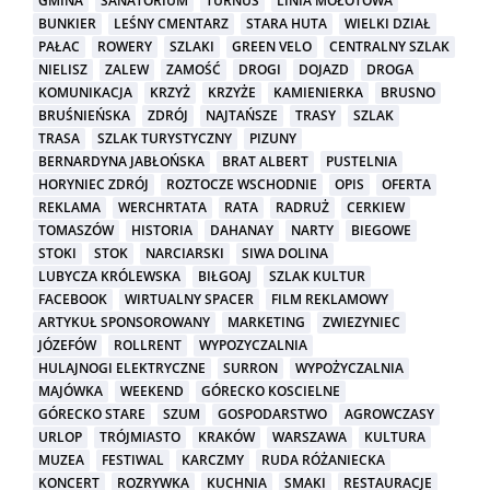
GMINA
SANATORIUM
TURNUS
LINIA MOŁOTOWA
BUNKIER
LEŚNY CMENTARZ
STARA HUTA
WIELKI DZIAŁ
PAŁAC
ROWERY
SZLAKI
GREEN VELO
CENTRALNY SZLAK
NIELISZ
ZALEW
ZAMOŚĆ
DROGI
DOJAZD
DROGA
KOMUNIKACJA
KRZYŻ
KRZYŻE
KAMIENIERKA
BRUSNO
BRUŚNIEŃSKA
ZDRÓJ
NAJTAŃSZE
TRASY
SZLAK
TRASA
SZLAK TURYSTYCZNY
PIZUNY
BERNARDYNA JABŁOŃSKA
BRAT ALBERT
PUSTELNIA
HORYNIEC ZDRÓJ
ROZTOCZE WSCHODNIE
OPIS
OFERTA
REKLAMA
WERCHRTATA
RATA
RADRUŻ
CERKIEW
TOMASZÓW
HISTORIA
DAHANAY
NARTY
BIEGOWE
STOKI
STOK
NARCIARSKI
SIWA DOLINA
LUBYCZA KRÓLEWSKA
BIŁGOAJ
SZLAK KULTUR
FACEBOOK
WIRTUALNY SPACER
FILM REKLAMOWY
ARTYKUŁ SPONSOROWANY
MARKETING
ZWIEZYNIEC
JÓZEFÓW
ROLLRENT
WYPOZYCZALNIA
HULAJNOGI ELEKTRYCZNE
SURRON
WYPOŻYCZALNIA
MAJÓWKA
WEEKEND
GÓRECKO KOSCIELNE
GÓRECKO STARE
SZUM
GOSPODARSTWO
AGROWCZASY
URLOP
TRÓJMIASTO
KRAKÓW
WARSZAWA
KULTURA
MUZEA
FESTIWAL
KARCZMY
RUDA RÓŻANIECKA
KONCERT
ROZRYWKA
KUCHNIA
SMAKI
RESTAURACJE