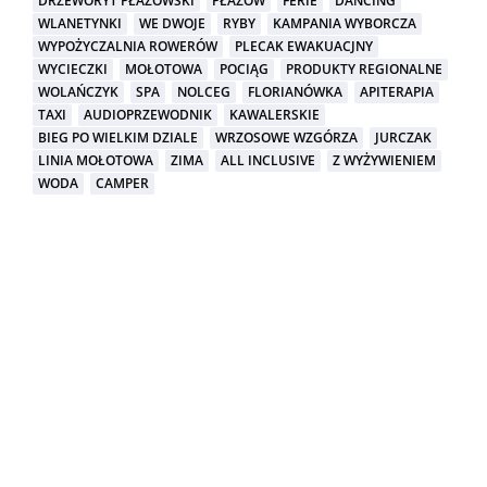
DRZEWORYT PŁAZOWSKI
PŁAZÓW
FERIE
DANCING
WLANETYNKI
WE DWOJE
RYBY
KAMPANIA WYBORCZA
WYPOŻYCZALNIA ROWERÓW
PLECAK EWAKUACJNY
WYCIECZKI
MOŁOTOWA
POCIĄG
PRODUKTY REGIONALNE
WOLAŃCZYK
SPA
NOLCEG
FLORIANÓWKA
APITERAPIA
TAXI
AUDIOPRZEWODNIK
KAWALERSKIE
BIEG PO WIELKIM DZIALE
WRZOSOWE WZGÓRZA
JURCZAK
LINIA MOŁOTOWA
ZIMA
ALL INCLUSIVE
Z WYŻYWIENIEM
WODA
CAMPER