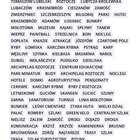
TOMASZÓW LUBELSKI
ROZTOCZE
LUBYCZA KRÓLEWSKA
LUBACZÓW
KRASNOBRÓD
CIESZANÓW
ZAMOŚĆ
ZWIERZYNIEC
SZCZEBRZESZYN
BIŁGORAJ
PARKI
HUTKI
KRASNOBRÓD
ADAMÓW
ŁOSINIEC
BUNKRY
MOŁOTOWA
MUZEUM
KAJAKI
SPŁYWY
TANEW
WIEPRZ
PAINTBALL
STRZELNICA
BON
NOCLEG
DOPŁATA
KNIAZIE
ATRAKCJE
JÓZEFÓW
CZARTOWE POLE
RYBY
ŁOWISKA
KARCZMA RYBNA
PSTRĄG
KARP
WĘDLINY
SZYNKA
KIEŁBASA
MASARNIA
NAROL
DUBIEL
WOLAŃCZYCK
PUDEŁKO
SIEDLISKA
ARCHIPELAG RZOTOCZE
CENTRUM EDUKACYJNE
PARK MINIATUR
BUDY
ARCHIPELAG ROZTOCZE
NOCLEGI
HOTELE
DOMKI
AGROTURYSTYKA
PENSJONATY
CERKWIE
KARCZMY RYBNE
RYBY Z ROZTOCZA
LETNISKOWE
GUCIÓW
SKANSEN
SUCIEC
SZUMY
GMINA
SANATORIUM
TURNUS
LINIA MOŁOTOWA
BUNKIER
LEŚNY CMENTARZ
STARA HUTA
WIELKI DZIAŁ
PAŁAC
ROWERY
SZLAKI
GREEN VELO
CENTRALNY SZLAK
NIELISZ
ZALEW
ZAMOŚĆ
DROGI
DOJAZD
DROGA
KOMUNIKACJA
KRZYŻ
KRZYŻE
KAMIENIERKA
BRUSNO
BRUŚNIEŃSKA
ZDRÓJ
NAJTAŃSZE
TRASY
SZLAK
TRASA
SZLAK TURYSTYCZNY
PIZUNY