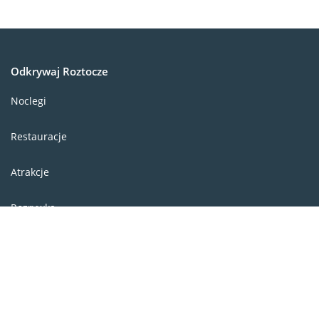
Odkrywaj Roztocze
Noclegi
Restauracje
Atrakcje
Rozrywka
Informator
Wypożyczalnie
Stoki narciarskie