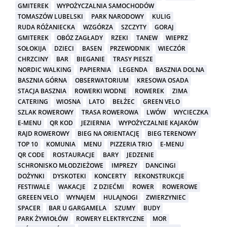
GMITEREK
WYPOŻYCZALNIA SAMOCHODÓW
TOMASZÓW LUBELSKI
PARK NARODOWY
KULIG
RUDA RÓŻANIECKA
WZGÓRZA
SZCZYTY
GORAJ
GMITEREK
OBÓZ ZAGŁADY
RZEKI
TANEW
WIEPRZ
SOŁOKIJA
DZIECI
BASEN
PRZEWODNIK
WIECZÓR
CHRZCINY
BAR
BIEGANIE
TRASY PIESZE
NORDIC WALKING
PAPIERNIA
LEGENDA
BASZNIA DOLNA
BASZNIA GÓRNA
OBSERWATORIUM
KRESOWA OSADA
STACJA BASZNIA
ROWERKI WODNE
ROWEREK
ZIMA
CATERING
WIOSNA
LATO
BEŁŻEC
GREEN VELO
SZLAK ROWEROWY
TRASA ROWEROWA
LWÓW
WYCIECZKA
E-MENU
QR KOD
JEZIERNIA
WYPOŻYCZALNIE KAJAKÓW
RAJD ROWEROWY
BIEG NA ORIENTACJĘ
BIEG TERENOWY
TOP 10
KOMUNIA
MENU
PIZZERIA TRIO
E-MENU
QR CODE
ROSTAURACJE
BARY
JEDZENIE
SCHRONISKO MŁODZIEŻOWE
IMPREZY
DANCINGI
DOŻYNKI
DYSKOTEKI
KONCERTY
REKONSTRUKCJE
FESTIWALE
WAKACJE
Z DZIEĆMI
ROWER
ROWEROWE
GREEEN VELO
WYNAJEM
HULAJNOGI
ZWIERZYNIEC
SPACER
BAR U GARGAMELA
SZUMY
BUDY
PARK ŻYWIOŁÓW
ROWERY ELEKTRYCZNE
MOR