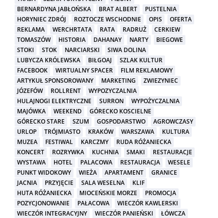
BERNARDYNA JABŁOŃSKA
BRAT ALBERT
PUSTELNIA
HORYNIEC ZDRÓJ
ROZTOCZE WSCHODNIE
OPIS
OFERTA
REKLAMA
WERCHRTATA
RATA
RADRUŻ
CERKIEW
TOMASZÓW
HISTORIA
DAHANAY
NARTY
BIEGOWE
STOKI
STOK
NARCIARSKI
SIWA DOLINA
LUBYCZA KRÓLEWSKA
BIŁGOAJ
SZLAK KULTUR
FACEBOOK
WIRTUALNY SPACER
FILM REKLAMOWY
ARTYKUŁ SPONSOROWANY
MARKETING
ZWIEZYNIEC
JÓZEFÓW
ROLLRENT
WYPOZYCZALNIA
HULAJNOGI ELEKTRYCZNE
SURRON
WYPOŻYCZALNIA
MAJÓWKA
WEEKEND
GÓRECKO KOSCIELNE
GÓRECKO STARE
SZUM
GOSPODARSTWO
AGROWCZASY
URLOP
TRÓJMIASTO
KRAKÓW
WARSZAWA
KULTURA
MUZEA
FESTIWAL
KARCZMY
RUDA RÓŻANIECKA
KONCERT
ROZRYWKA
KUCHNIA
SMAKI
RESTAURACJE
WYSTAWA
HOTEL
PALACOWA
RESTAURACJA
WESELE
PUNKT WIDOKOWY
WIEŻA
APARTAMENT
GRANICE
JACNIA
PRZYJĘCIE
SALA WESELNA
KLIF
HUTA RÓŻANIECKA
MIOCEŃSKIE MORZE
PROMOCJA
POZYCJONOWANIE
PAŁACOWA
WIECZÓR KAWLERSKI
WIECZÓR INTEGRACYJNY
WIECZÓR PANIEŃSKI
ŁÓWCZA