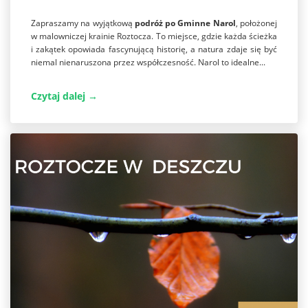
Zapraszamy na wyjątkową
podróż po Gminne Narol
, położonej
w malowniczej krainie Roztocza. To miejsce, gdzie każda ścieżka
i zakątek opowiada fascynującą historię, a natura zdaje się być
niemal nienaruszona przez współczesność. Narol to idealne...
Czytaj dalej →