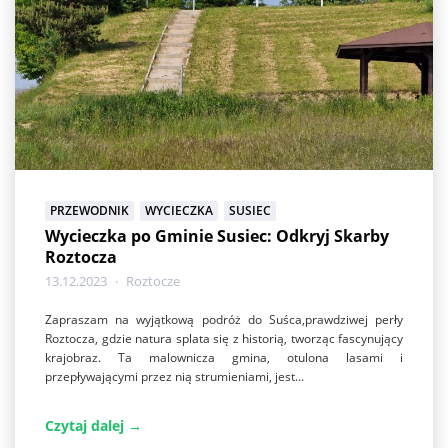
PRZEWODNIK
WYCIECZKA
SUSIEC
Wycieczka po Gminie Susiec: Odkryj Skarby
Roztocza
13.12.2023
Roztocze
Zapraszam na wyjątkową podróż do Suśca,prawdziwej perły
Roztocza, gdzie natura splata się z historią, tworząc fascynujący
krajobraz. Ta malownicza gmina, otulona lasami i
przepływającymi przez nią strumieniami, jest...
Czytaj dalej →