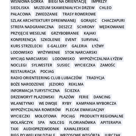
WIŚNIOWA GÓRKA
BIEGI NA ORIENTACJĘ
IMPREZY
SIEDLISKA
MUZEUM SKAMIENIAŁYCH DRZEW
CHLEO
PAŁACOWA
ZWIEDZANIE
TRASY ROWEROWE
SZLAK ARCHITEKTURY DFREWNIANEJ
GORAJEC
CHACZAPURI
STREFA NADGRANICZNA
DESZCZ
SCHRONY
WĘDKOWANIE
PRZYJĘCIE WESELNE
GRZYBOBRANIE
KAJAKI
KONFERENCJA
SZKOLENIE
EVENT
SURVIVAL
KURS STRZELECKI
E-GALLERY
GALERIA
ŁYŻWY
LODOWISKO
WYŻYWIENIE
STOK NARCIARSKI
WYCIĄG NARCIARSKI
LODOWISKO
WYPOŻYCZALNIA ŁYŻEW
NOCLEGI
SYLWESTER
SUSIEC
WYCIECZKA
ZAMOŚC
RESTAURACJA
POCIAG
RADIO ORIENTEERING CLUB LUBACZÓW
TRADYCJA
BOŻE NARODZENIE
JEZIORO
REKLMA
INFORMACJA TURYSTYCZNA
ŚCIEZKA
DRZEWORYT PŁAZOWSKI
PŁAZÓW
FERIE
DANCING
WLANETYNKI
WE DWOJE
RYBY
KAMPANIA WYBORCZA
WYPOŻYCZALNIA ROWERÓW
PLECAK EWAKUACJNY
WYCIECZKI
MOŁOTOWA
POCIĄG
PRODUKTY REGIONALNE
WOLAŃCZYK
SPA
NOLCEG
FLORIANÓWKA
APITERAPIA
TAXI
AUDIOPRZEWODNIK
KAWALERSKIE
BIEG PO WIELKIM DZIALE
WRZOSOWE WZGÓRZA
JURCZAK