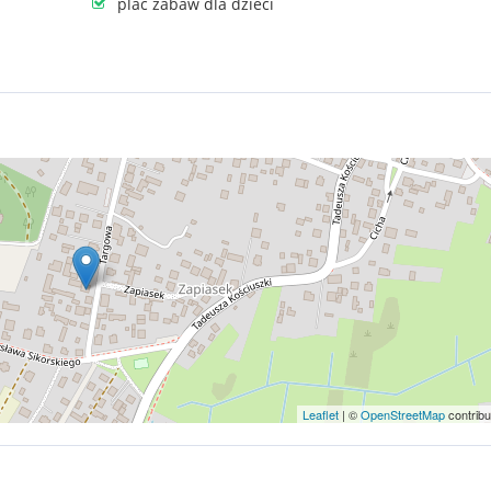
plac zabaw dla dzieci
Leaflet
| ©
OpenStreetMap
contribu