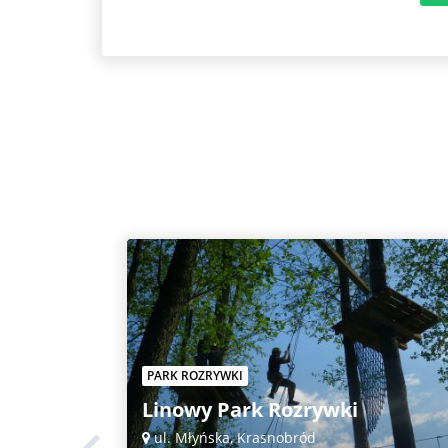
PARK ROZRYWKI
Linowy Park Rozrywki
ul. Młyńska, Krasnobród