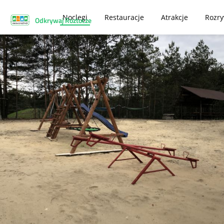
Noclegi
Restauracje
Atrakcje
Rozr
Odkrywaj Roztocze