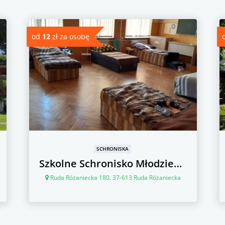
od
12
zł za osobę
SCHRONISKA
Szkolne Schronisko Młodzieżowe
Ruda Różaniecka 180, 37-613 Ruda Różaniecka