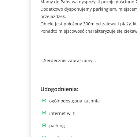
Mamy do Państwa dyspozycji pokoje gościnne 2
Dodatkowo dysponujemy parkingiem, miejscem 
przejażdżek.
Obiekt jest położony 300m od zalewu i plaży, kt
Ponadto miejscowość charakteryzuje się ciekaw
.::Serdecznie zapraszamy::.
Udogodnienia:
ps.UWAGA!!! REZERWACJA TYLKO TELEFONICZN
ogólnodostępna kuchnia
Udogodnienia
internet wi-fi
TV, Wi-Fi
parking
ogólnodostępna kuchnia