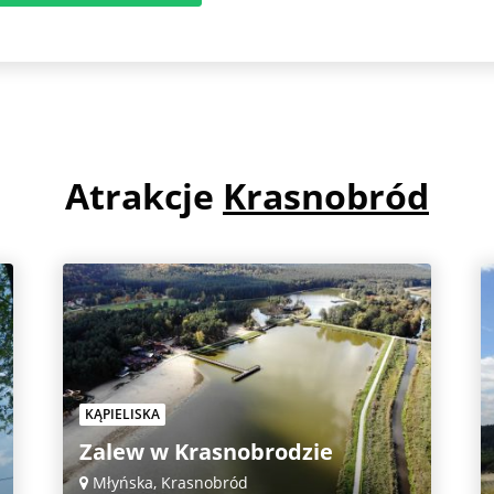
Atrakcje
Krasnobród
KĄPIELISKA
Zalew w Krasnobrodzie
Młyńska, Krasnobród