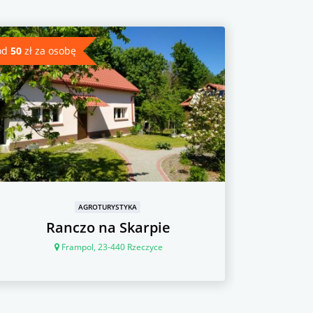
od
50
zł za osobę
od
90
zł za
AGROTURYSTYKA
Ranczo na Skarpie
Frampol, 23-440 Rzeczyce