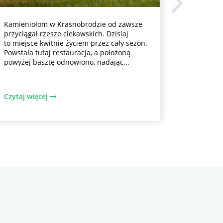
Kamieniołom w Krasnobrodzie od zawsze
Rezerwat
przyciągał rzesze ciekawskich. Dzisiaj
Krasnobr
to miejsce kwitnie życiem przez cały sezon.
Ten chro
Powstała tutaj restauracja, a położoną
przyrody 
powyżej basztę odnowiono, nadając...
Przyciąg
Czytaj więcej
Czytaj w