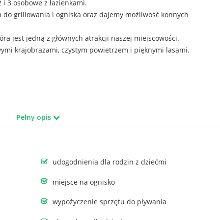
 i 3 osobowe z łazienkami.
do grillowania i ogniska oraz dajemy możliwość konnych
óra jest jedną z głównych atrakcji naszej miejscowości.
ymi krajobrazami, czystym powietrzem i pięknymi lasami.
Pełny opis
IE PROSIMY POWOŁAĆ SIĘ NA SERWIS E-NOCLEG.PL
udogodnienia dla rodzin z dziećmi
miejsce na ognisko
wypożyczenie sprzętu do pływania