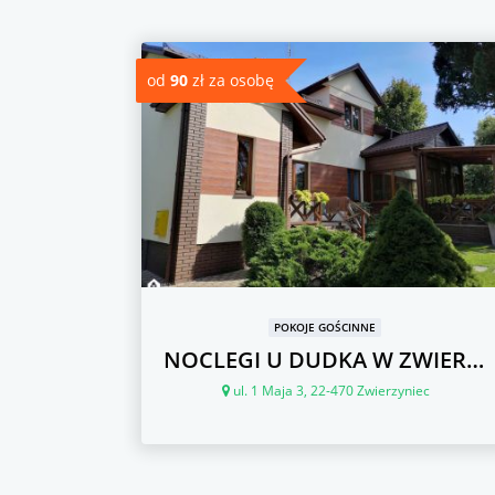
od
90
zł za osobę
POKOJE GOŚCINNE
e
NOCLEGI U DUDKA W ZWIERZYŃCU
ul. 1 Maja 3, 22-470 Zwierzyniec