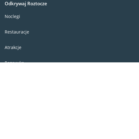
Odkrywaj Roztocze
Noclegi
Restauracje
Atrakcje
Rozrywka
Informator
Wypożyczalnie
Stoki narciarskie
Wydarzenia