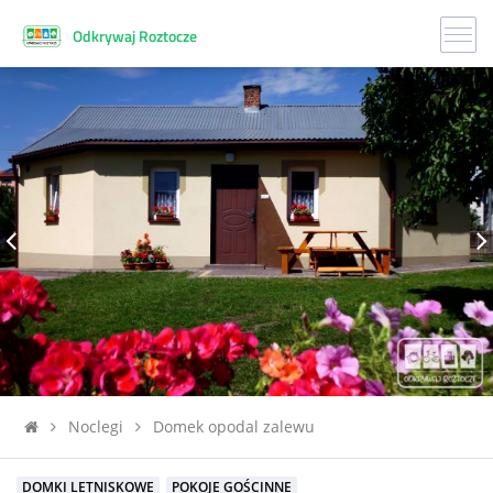
Odkrywaj Roztocze
Noclegi
Domek opodal zalewu
DOMKI LETNISKOWE
POKOJE GOŚCINNE