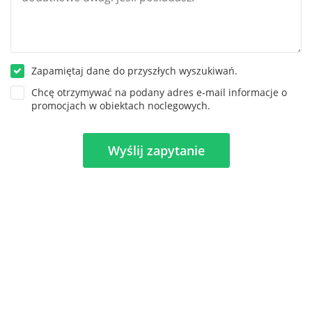
widocznymi na zdjęciu, na parterze łazienka, salon z aneksem
kuchennym w pełni wyposażonym t.j. kuchenka z
piekarnikiem, lodówka, czajnik, mikrofala, naczynia i sztućce,
stół z krzesłami, telewizor oraz bezprzewodowy dostęp do
Zapamiętaj dane do przyszłych wyszukiwań.
internetu oraz zamykany pokój z podwójnym łożem, na piętrze
dwa pokoje jeden z trzema pojedynczymi łóżkami a drugi z
Chcę otrzymywać na podany adres e-mail informacje o
promocjach w obiektach noclegowych.
dwoma pojedynczymi łóżkami plus zamykany schowek na
bagaże. Przed domkiem jest osobny parking oraz miejsce na
grilla z meblami ogrodowymi i widokiem na zalew.
Wyślij zapytanie
Jednorodzinne domki 8 osobowe z dużymi tarasami na
parterze salon z aneksem kuchennym wyposażonym w
kuchnię, lodówkę, czajnik, mikrofalę oraz naczynia i sztućce
jest także stół z krzesłami telewizor oraz bezprzewodowy
dostęp do internetu plus pokój z łożem małżeńskim oraz
łazienką, na piętrze trzy pokoje jednoosobowy, dwuosobowy
oraz trzyosobowy wszystkie zamykane. Na tarasach meble
ogrodowe, grill i piękny widok na zalew i panoramę
Krasnobrodu