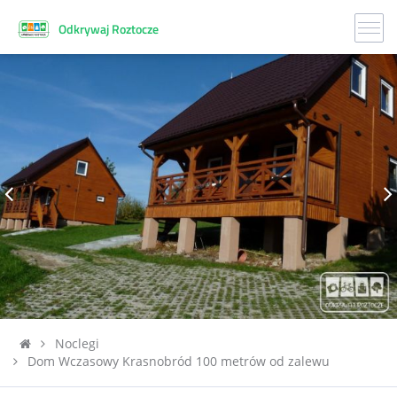
Odkrywaj Roztocze
Noclegi
Dom Wczasowy Krasnobród 100 metrów od zalewu