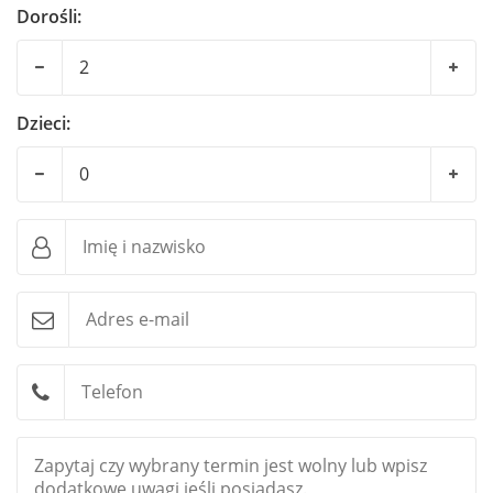
w pełni wyposażonym (lodówka, kuchenka z piekarnikiem,
Dorośli:
mikrofala, czajnik bezprzewodowy, komplet naczyń i
sztućców). W salonie jest kanapa, telewizor, stół z krzesłami,
bezprzewodowy dostęp do internetu. Na piętrze antresola z
podwójnym łożem i widok całego Krasnobrodu przez okno
Dzieci:
dachowe. Przy domku jest miejsce na parking, ognisko i grill z
ławką
Jednorodzinne domki 4-osobowe Dwa oddzielne pokoje, jeden
z podwójnym łożem, drugi z dwoma łóżkami, łazienka z
prysznicem oraz salon z w pełni wyposażonym aneksem
kuchennym (lodówka, kuchenka z piekarnikiem, mikrofala,
czajnik bezprzewodowy, komplet naczyń i sztućców).
W salonie jest stół z krzesłami i telewizorem oraz dostęp do
internetu. W każdym domku jest przenośny wentylator i
moskitery na okna Przy domku jest miejsce parkingowe oraz
miejsce na grilla z meblami ogrodowymi i niesamowitym
widokiem na zalew i cały Krasnobród.
Jednorodzinne domki 7 osobowe z dużymi tarasami 2x7 m