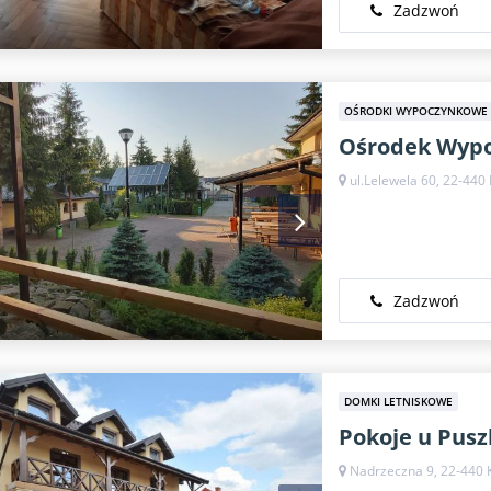
Zadzwoń
OŚRODKI WYPOCZYNKOWE
Ośrodek Wyp
ul.Lelewela 60, 22-440
Zadzwoń
DOMKI LETNISKOWE
Pokoje u Pusz
Nadrzeczna 9, 22-440 