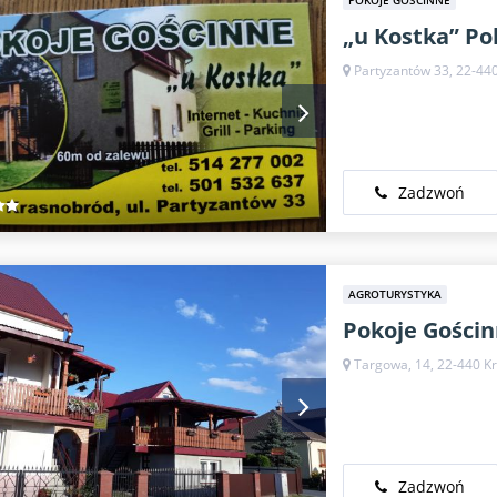
POKOJE GOŚCINNE
„u Kostka” Po
Partyzantów 33, 22-44
Zadzwoń
AGROTURYSTYKA
Pokoje Gości
Targowa, 14, 22-440 K
Zadzwoń