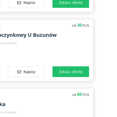
Napisz
Zobacz ofertę
30
od
PLN
oczynkowy U Buzunów
 Krasnobród
Napisz
Zobacz ofertę
60
od
PLN
ka
Krasnobród