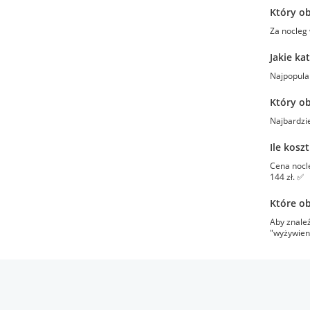
Który ob
Za nocleg
Jakie ka
Najpopular
Który ob
Najbardzi
Ile kosz
Cena nocle
144 zł. ✅
Które ob
Aby znaleź
"wyżywieni