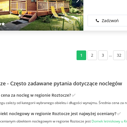
Zadzwoń
…
1
2
3
32
ze - Często zadawane pytania dotyczące noclegów
t cena za nocleg w regionie Roztocze? ✅
gu zależy od kategorii wybranego obiektu i długości wynajmu. Średnia cena za n
iekt noclegowy w regionie Roztocze jest najwyżej oceniany? ✅
 ocenianym obiektem noclegowym w regionie Roztocze jest
Domek letniskowy u Kr