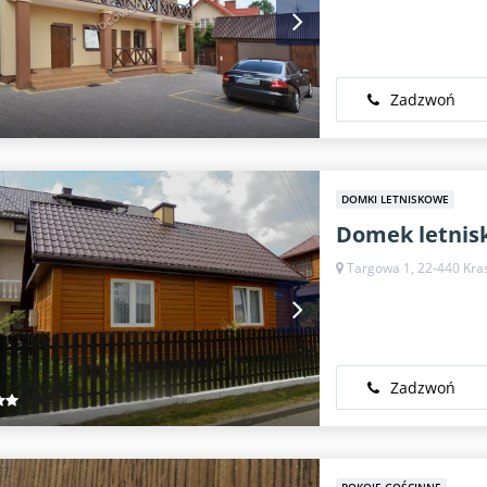
Zadzwoń
DOMKI LETNISKOWE
Domek letnis
Targowa 1, 22-440 Kra
Zadzwoń