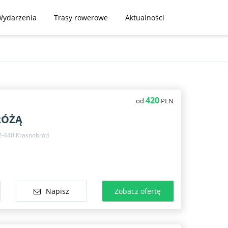
Wydarzenia
Trasy rowerowe
Aktualności
420
od
PLN
RÓŻĄ
-440 Krasnobród
Napisz
Zobacz ofertę