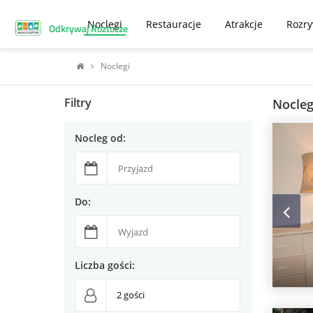
Noclegi
Restauracje
Atrakcje
Rozr
Odkrywaj Roztocze
Noclegi
Filtry
Nocleg
Nocleg od:
Do:
Liczba gości: