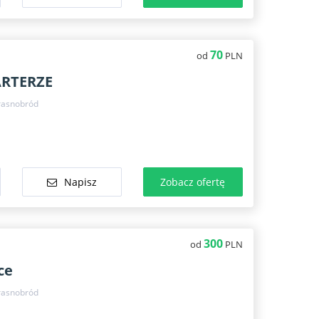
70
od
PLN
RTERZE
rasnobród
Napisz
Zobacz ofertę
300
od
PLN
ce
rasnobród