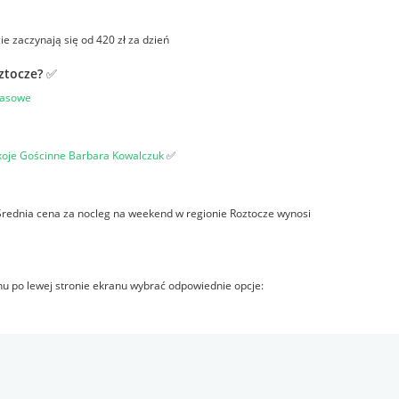
ie zaczynają się od 420 zł za dzień
ztocze? ✅
asowe
oje Gościnne Barbara Kowalczuk
✅
Średnia cena za nocleg na weekend w regionie Roztocze wynosi
nu po lewej stronie ekranu wybrać odpowiednie opcje: