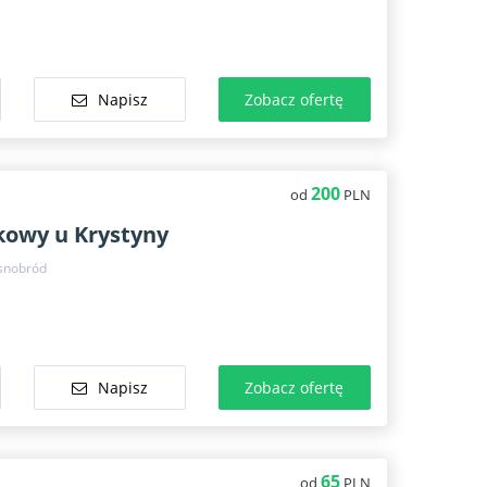
Napisz
Zobacz ofertę
200
od
PLN
kowy u Krystyny
snobród
Napisz
Zobacz ofertę
65
od
PLN