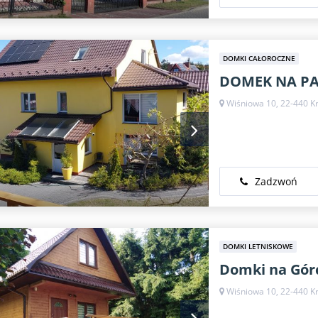
DOMKI CAŁOROCZNE
DOMEK NA PA
Wiśniowa 10, 22-440 K
Zadzwoń
DOMKI LETNISKOWE
Domki na Gór
Wiśniowa 10, 22-440 K