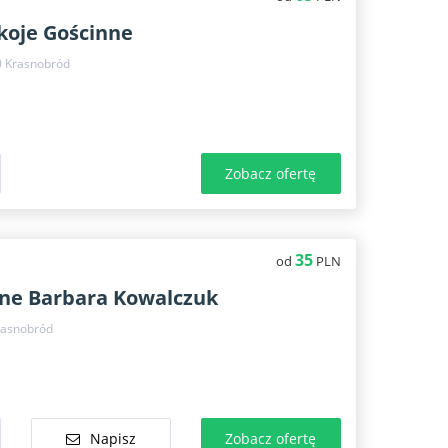
koje Gościnne
0 Krasnobród
Zobacz ofertę
35
od
PLN
nne Barbara Kowalczuk
rasnobród
Napisz
Zobacz ofertę