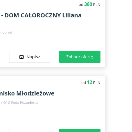
380
od
PLN
- DOM CAŁOROCZNY Liliana
snobród
Napisz
Zobacz ofertę
12
od
PLN
onisko Młodzieżowe
37-613 Ruda Różaniecka