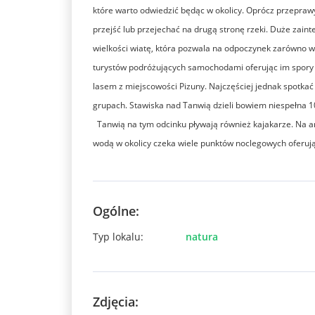
które warto odwiedzić będąc w okolicy. Oprócz przepraw
przejść lub przejechać na drugą stronę rzeki. Duże za
wielkości wiatę, która pozwala na odpoczynek zarówno w
turystów podróżujących samochodami oferując im spory p
lasem z miejscowości Pizuny. Najczęściej jednak spotka
grupach. Stawiska nad Tanwią dzieli bowiem niespełna 1
Tanwią na tym odcinku pływają również kajakarze. Na 
wodą w okolicy czeka wiele punktów noclegowych oferuj
Ogólne:
Typ lokalu:
natura
Zdjęcia: