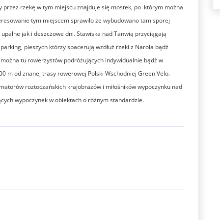
y przez rzekę w tym miejscu znajduje się mostek, po którym można
interesowanie tym miejscem sprawiło że wybudowano tam sporej
 upalne jak i deszczowe dni. Stawiska nad Tanwią przyciągają
arking, pieszych którzy spacerują wzdłuż rzeki z Narola bądź
ć można tu rowerzystów podróżujących indywidualnie bądź w
00 m od znanej trasy rowerowej Polski Wschodniej Green Velo.
amatorów roztoczańskich krajobrazów i miłośników wypoczynku nad
ących wypoczynek w obiektach o różnym standardzie.