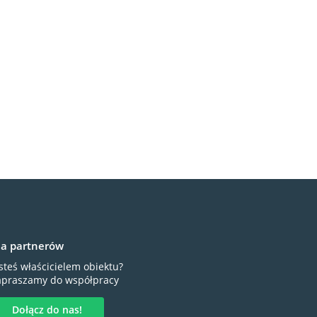
la partnerów
steś właścicielem obiektu?
apraszamy do współpracy
Dołącz do nas!