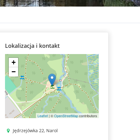
Lokalizacja i kontakt
+
−
Leaflet
| ©
OpenStreetMap
contributors
Jędrzejówka 22, Narol